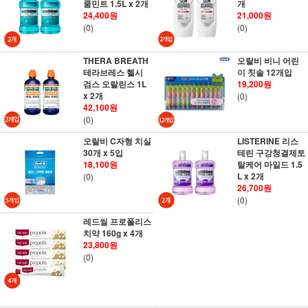
쿨민트 1.5L x 2개
개
24,400원
21,000원
(0)
(0)
THERA BREATH
오랄비 비니 어린
테라브레스 헬시
이 칫솔 12개입
검스 오랄린스 1L
19,200원
x 2개
(0)
42,100원
(0)
오랄비 C자형 치실
LISTERINE 리스
30개 x 5입
테린 구강청결제토
18,100원
탈케어 마일드 1.5
L x 2개
(0)
26,700원
(0)
레드씰 프로폴리스
치약 160g x 4개
23,800원
(0)