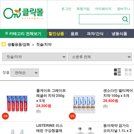
로그인
회원가입
마이페이지
장바구니
카테고리 전체보기
할인상품
음료
과자/간식
냉동식품
생활용품/잡화
칫솔/치약
정렬
콜게이트 그레이트
센소다인 멀티케어
레귤러 치약 250g
치약 100g x 5개
x 5개
26,400원
24,300원
(0)
(0)
LISTERINE 리스
동아제약 검가드
테린 구강청결제
오리지널 1.1L x 2