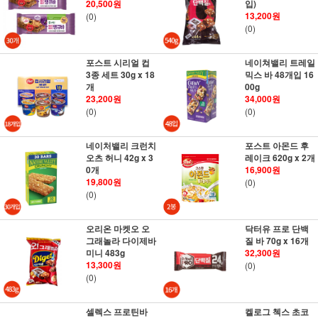
20,500원
입)
13,200원
(0)
(0)
포스트 시리얼 컵
네이쳐밸리 트레일
3종 세트 30g x 18
믹스 바 48개입 16
개
00g
23,200원
34,000원
(0)
(0)
네이처밸리 크런치
포스트 아몬드 후
오츠 허니 42g x 3
레이크 620g x 2개
0개
16,900원
19,800원
(0)
(0)
오리온 마켓오 오
닥터유 프로 단백
그래놀라 다이제바
질 바 70g x 16개
미니 483g
32,300원
13,300원
(0)
(0)
셀렉스 프로틴바
켈로그 첵스 초코