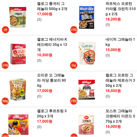
켈로그 통귀리 그
위트빅스 프로틴
래놀라 500g x 2개
카라멜 크런치 510
17,000원
g x 2개
18,200원
(0)
(0)
켈로그 에너지바 K
네이처 그래놀라 1
레드베리 35g x 12
kg
개
15,000원
10,300원
(0)
(0)
오리온 오 그래놀
켈로그 프로틴 그
라 저당 통보리 90
래놀라 제로슈거 3
0g
50g x 2개
17,000원
16,500원
(0)
(0)
켈로그 후르트링 3
포스트 그래놀라
20g x 3개
크랜베리 아몬드 5
17,000원
70g x 2개
16,000원
(0)
(0)