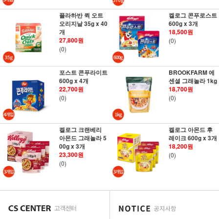
플라하반 퀵 오트
켈로그 콘푸로스트
오리지날 35g x 40
600g x 3개
개
18,500원
27,800원
(0)
(0)
포스트 콘푸라이트
BROOKFARM 에
600g x 4개
센셜 그래놀라 1kg
22,700원
18,700원
(0)
(0)
켈로그 크랜베리
켈로그 아몬드 후
아몬드 그래놀라 5
레이크 600g x 3개
00g x 3개
18,200원
23,300원
(0)
(0)