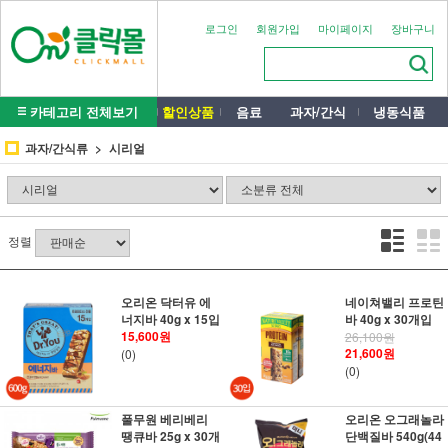
로그인
회원가입
마이페이지
장바구니
카테고리 전체보기
할인상품
음료
과자/간식
냉동식품
과자/간식류
시리얼
정렬
오리온 닥터유 에
네이쳐밸리 프로틴
너지바 40g x 15입
바 40g x 30개입
15,600원
26,100원
21,600원
(0)
(0)
풀무원 베리베리
오리온 오그래놀라
땡큐바 25g x 30개
단백질바 540g(44