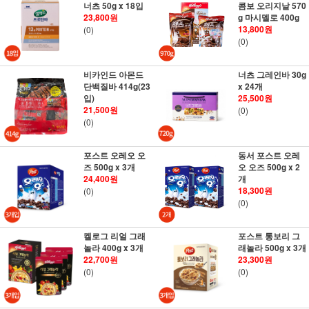
너츠 50g x 18입
콤보 오리지날 570
23,800원
g 마시멜로 400g
13,800원
(0)
(0)
비카인드 아몬드
너츠 그레인바 30g
단백질바 414g(23
x 24개
입)
25,500원
21,500원
(0)
(0)
포스트 오레오 오
동서 포스트 오레
즈 500g x 3개
오 오즈 500g x 2
24,400원
개
18,300원
(0)
(0)
켈로그 리얼 그래
포스트 통보리 그
놀라 400g x 3개
래놀라 500g x 3개
22,700원
23,300원
(0)
(0)