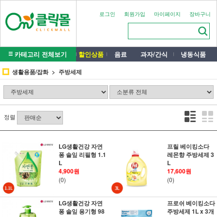
로그인
회원가입
마이페이지
장바구니
카테고리 전체보기
할인상품
음료
과자/간식
냉동식품
생활용품/잡화
주방세제
정렬
LG생활건강 자연
프릴 베이킹소다
퐁 솔잎 리필형 1.1
레몬향 주방세제 3
L
L
4,900원
17,600원
(0)
(0)
LG생활건강 자연
프로쉬 베이킹소다
퐁 솔잎 용기형 98
주방세제 1L x 3개