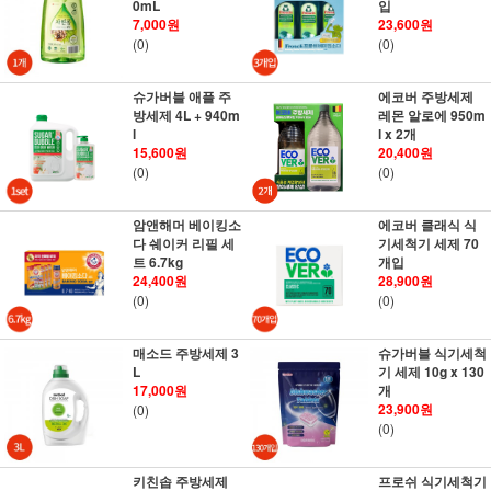
0mL
입
7,000원
23,600원
(0)
(0)
슈가버블 애플 주
에코버 주방세제
방세제 4L + 940m
레몬 알로에 950m
l
l x 2개
15,600원
20,400원
(0)
(0)
암앤해머 베이킹소
에코버 클래식 식
다 쉐이커 리필 세
기세척기 세제 70
트 6.7kg
개입
24,400원
28,900원
(0)
(0)
매소드 주방세제 3
슈가버블 식기세척
L
기 세제 10g x 130
17,000원
개
23,900원
(0)
(0)
키친솝 주방세제
프로쉬 식기세척기