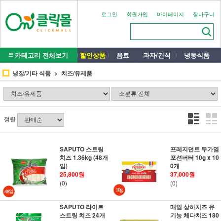
로그인
회원가입
마이페이지
장바구니
카테고리 전체보기
할인상품
음료
과자/간식
냉동식품
냉장/기타 식품
치즈/유제품
정렬
SAPUTO 스트링
프레지던트 무가염
치즈 1.36kg (48개
포션버터 10g x 10
입)
0개
25,800원
37,000원
(0)
(0)
SAPUTO 라이트
매일 상하치즈 유
스트링 치즈 24개
기농 체다치즈 180