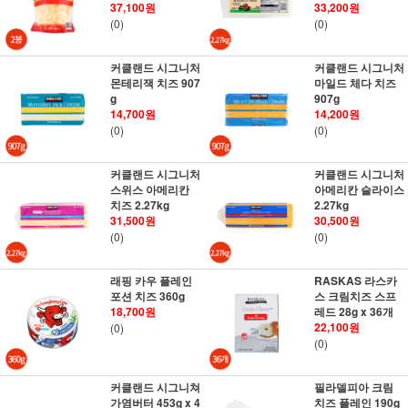
37,100원
33,200원
(0)
(0)
커클랜드 시그니처
커클랜드 시그니처
몬테리잭 치즈 907
마일드 체다 치즈
g
907g
14,700원
14,200원
(0)
(0)
커클랜드 시그니처
커클랜드 시그니처
스위스 아메리칸
아메리칸 슬라이스
치즈 2.27kg
2.27kg
31,500원
30,500원
(0)
(0)
래핑 카우 플레인
RASKAS 라스카
포션 치즈 360g
스 크림치즈 스프
18,700원
레드 28g x 36개
22,100원
(0)
(0)
커클랜드 시그니쳐
필라델피아 크림
가염버터 453g x 4
치즈 플레인 190g