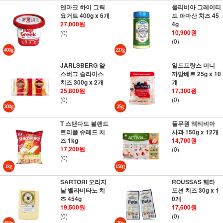
덴마크 하이 그릭
올리비아 그레이티
요거트 400g x 6개
드 파마산 치즈 45
27,000원
4g
10,900원
(0)
(0)
JARLSBERG 얄
일드프랑스 미니
스버그 슬라이스
까망베르 25g x 10
치즈 300g x 2개
개
25,800원
17,300원
(0)
(0)
T 스탠다드 블렌드
풀무원 액티비아
트리플 슈레드 치
사과 150g x 12개
즈 1kg
14,700원
17,200원
(0)
(0)
SARTORI 오리지
ROUSSAS 훼타
날 벨라비타노 치
포션 치즈 30g x 1
즈 454g
0개
19,500원
17,600원
(0)
(0)