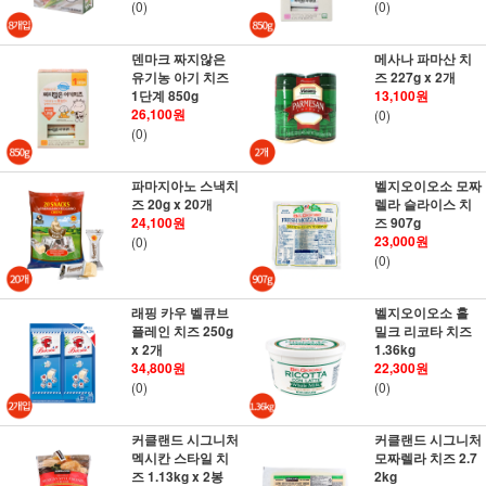
(0)
(0)
덴마크 짜지않은
메사나 파마산 치
유기농 아기 치즈
즈 227g x 2개
1단계 850g
13,100원
26,100원
(0)
(0)
파마지아노 스낵치
벨지오이오소 모짜
즈 20g x 20개
렐라 슬라이스 치
24,100원
즈 907g
23,000원
(0)
(0)
래핑 카우 벨큐브
벨지오이오소 홀
플레인 치즈 250g
밀크 리코타 치즈
x 2개
1.36kg
34,800원
22,300원
(0)
(0)
커클랜드 시그니처
커클랜드 시그니처
멕시칸 스타일 치
모짜렐라 치즈 2.7
즈 1.13kg x 2봉
2kg