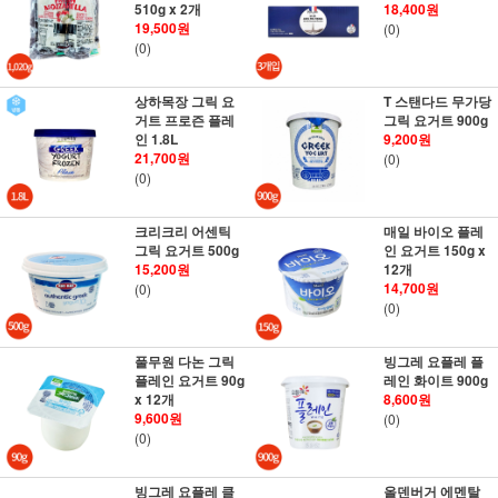
510g x 2개
18,400원
19,500원
(0)
(0)
상하목장 그릭 요
T 스탠다드 무가당
거트 프로즌 플레
그릭 요거트 900g
인 1.8L
9,200원
21,700원
(0)
(0)
크리크리 어센틱
매일 바이오 플레
그릭 요거트 500g
인 요거트 150g x
15,200원
12개
14,700원
(0)
(0)
풀무원 다논 그릭
빙그레 요플레 플
플레인 요거트 90g
레인 화이트 900g
x 12개
8,600원
9,600원
(0)
(0)
빙그레 요플레 클
올덴버거 에멘탈