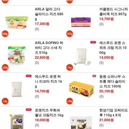
ARLA 알라 고다
커클랜드 시그니처
슬라이스 치즈 680
콜비잭 치즈 907g
g
14,700원
17,300원
(0)
(0)
ARLA DOFINO 하
에스푸드 로젠 스
바티 고다 스낵 치
위트 크림 치즈 10
즈 510g
00g
22,600원
14,000원
(0)
(0)
에스푸드 로젠 허
동원 소와나무 스
니 리코타 치즈 1k
트롱 체다 슬라이
g
스 치즈 100매
14,700원
20,100원
(0)
(0)
로젠치즈 무화과
한성기업 모찌리도
월넛 크림치즈 1kg
후 110g x 6개
18,000원
21,000원
(0)
(0)