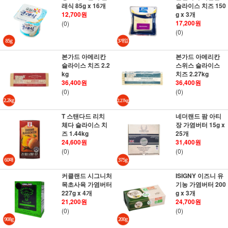
래식 85g x 16개
슬라이스 치즈 150
12,700원
g x 3개
17,200원
(0)
(0)
본가드 아메리칸
본가드 아메리칸
슬라이스 치즈 2.2
스위스 슬라이스
kg
치즈 2.27kg
36,400원
36,400원
(0)
(0)
T 스탠다드 리치
네더랜드 팜 아티
체다 슬라이스 치
장 가염버터 15g x
즈 1.44kg
25개
24,600원
31,400원
(0)
(0)
커클랜드 시그니처
ISIGNY 이즈니 유
목초사육 가염버터
기농 가염버터 200
227g x 4개
g x 3개
21,200원
24,700원
(0)
(0)