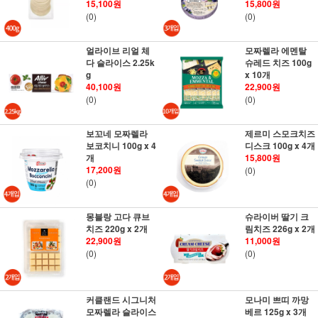
15,100원
15,800원
(0)
(0)
얼라이브 리얼 체
모짜렐라 에멘탈
다 슬라이스 2.25k
슈레드 치즈 100g
g
x 10개
40,100원
22,900원
(0)
(0)
보꼬네 모짜렐라
제르미 스모크치즈
보코치니 100g x 4
디스크 100g x 4개
개
15,800원
17,200원
(0)
(0)
몽블랑 고다 큐브
슈라이버 딸기 크
치즈 220g x 2개
림치즈 226g x 2개
22,900원
11,000원
(0)
(0)
커클랜드 시그니처
모나미 쁘띠 까망
모짜렐라 슬라이스
베르 125g x 3개