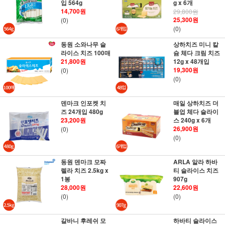
입 564g
g x 6개
14,700원
29,800원
25,300원
(0)
(0)
동원 소와나무 슬
상하치즈 미니 칼
라이스 치즈 100매
슘 체다 크림 치즈
21,800원
12g x 48개입
19,300원
(0)
(0)
덴마크 인포켓 치
매일 상하치즈 더
즈 24개입 480g
블업 체다 슬라이
23,200원
스 240g x 6개
26,900원
(0)
(0)
동원 덴마크 모짜
ARLA 알라 하바
렐라 치즈 2.5kg x
티 슬라이스 치즈
1봉
907g
28,000원
22,600원
(0)
(0)
갈바니 후레쉬 모
하바티 슬라이스