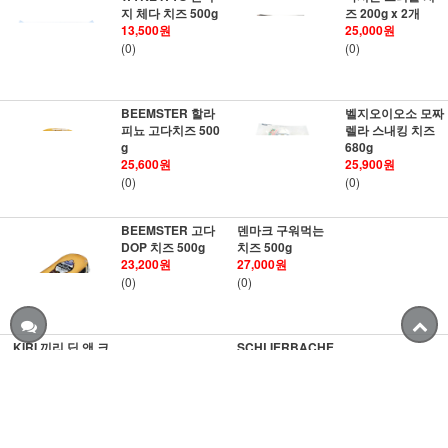
지 체다 치즈 500g
즈 200g x 2개
13,500원
25,000원
(0)
(0)
BEEMSTER 할라
벨지오이오소 모짜
피뇨 고다치즈 500
렐라 스내킹 치즈
g
680g
25,600원
25,900원
(0)
(0)
BEEMSTER 고다
덴마크 구워먹는
DOP 치즈 500g
치즈 500g
23,200원
27,000원
(0)
(0)
KIRI 끼리 딥 앤 크
SCHLIERBACHE
런치 140g x 3개
R 유기농 미니 크
림 치즈 24g x 20
23,000원
19,500원
개
23,200원
(0)
(0)