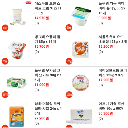
에스푸드 로젠 스
풀무원 다논 액티
위트 크림 치즈 I 1
비아 플레인80g x
000g
16개
14,970원
9,200원
(0)
(0)
빙그레 요플레 딸
서울우유 비요뜨
기 85g x 16개
초코링 138g x 8개
12,700원
12,200원
(0)
(0)
풀무원 무가당 그
페이장브르통 브리
릭 요거트 90g x 1
치즈 125g x 3개
6개
17,200원
11,000원
(0)
(0)
상하 더블업 모짜
이즈니 가염 포션
렐라 치즈 24g x 4
버터 10g x 60개
0매
30,300원
27,200원
(0)
(0)