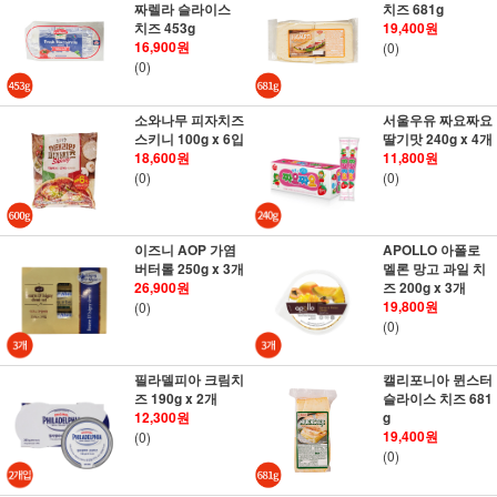
짜렐라 슬라이스
치즈 681g
치즈 453g
19,400원
16,900원
(0)
(0)
소와나무 피자치즈
서울우유 짜요짜요
스키니 100g x 6입
딸기맛 240g x 4개
18,600원
11,800원
(0)
(0)
이즈니 AOP 가염
APOLLO 아폴로
버터롤 250g x 3개
멜론 망고 과일 치
26,900원
즈 200g x 3개
19,800원
(0)
(0)
필라델피아 크림치
캘리포니아 뮌스터
즈 190g x 2개
슬라이스 치즈 681
12,300원
g
19,400원
(0)
(0)