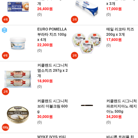
개
x 3개
26,400원
17,000원
(0)
(0)
EURO POMELLA
매일 리코타 치즈
부라타 치즈 100g
200g x 3개
x 4개
17,600원
22,300원
(0)
(0)
커클랜드 시그니처
염소치즈 297g x 2
개
18,900원
(0)
커클랜드 시그니처
커클랜드 시그니처
브리 더블크림 600
파르미지아노 레지
g
아노 500g
30,000원
34,200원
(0)
(0)
WYKE IVYS 빈티
바시론 트러플 치