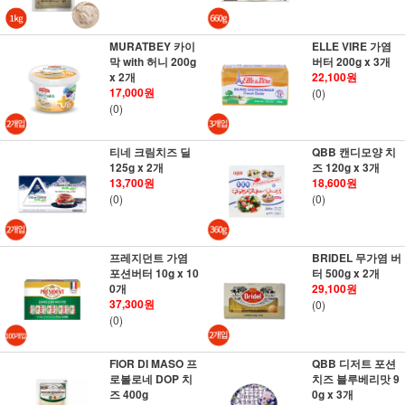
MURATBEY 카이
ELLE VIRE 가염
막 with 허니 200g
버터 200g x 3개
x 2개
22,100원
17,000원
(0)
(0)
티네 크림치즈 딜
QBB 캔디모양 치
125g x 2개
즈 120g x 3개
13,700원
18,600원
(0)
(0)
프레지던트 가염
BRIDEL 무가염 버
포션버터 10g x 10
터 500g x 2개
0개
29,100원
37,300원
(0)
(0)
FIOR DI MASO 프
QBB 디저트 포션
로볼로네 DOP 치
치즈 블루베리맛 9
즈 400g
0g x 3개