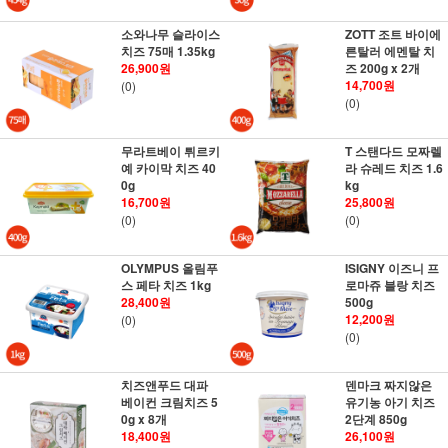
소와나무 슬라이스
ZOTT 조트 바이에
치즈 75매 1.35kg
른탈러 에멘탈 치
26,900원
즈 200g x 2개
14,700원
(0)
(0)
무라트베이 튀르키
T 스탠다드 모짜렐
예 카이막 치즈 40
라 슈레드 치즈 1.6
0g
kg
16,700원
25,800원
(0)
(0)
OLYMPUS 올림푸
ISIGNY 이즈니 프
스 페타 치즈 1kg
로마쥬 블랑 치즈
28,400원
500g
12,200원
(0)
(0)
치즈앤푸드 대파
덴마크 짜지않은
베이컨 크림치즈 5
유기농 아기 치즈
0g x 8개
2단계 850g
18,400원
26,100원