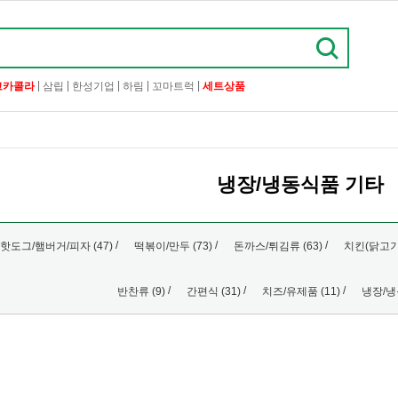
|
|
|
|
|
코카콜라
삼립
한성기업
하림
꼬마트럭
세트상품
냉장/냉동식품 기타
/
/
/
핫도그/햄버거/피자 (47)
떡볶이/만두 (73)
돈까스/튀김류 (63)
치킨(닭고기)
/
/
/
반찬류 (9)
간편식 (31)
치즈/유제품 (11)
냉장/냉