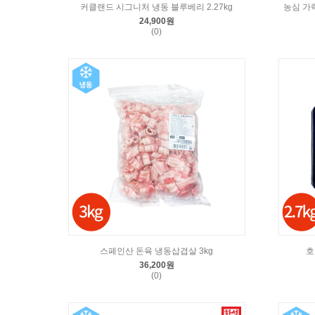
커클랜드 시그니처 냉동 블루베리 2.27kg
농심 가락
24,900원
(0)
스페인산 돈육 냉동삽겹살 3kg
호
36,200원
(0)