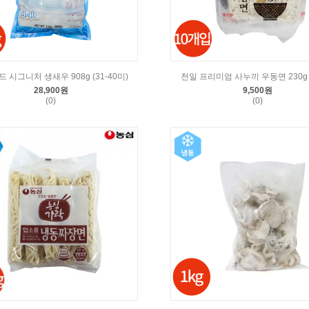
 시그니처 생새우 908g (31-40미)
천일 프리미엄 사누끼 우동면 230g 
28,900원
9,500원
(0)
(0)