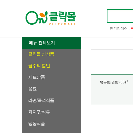
인기검색어 :
메뉴 전체보기
클릭몰 신상품
금주의 할인
세트상품
/
볶음밥/덮밥 (35)
음료
라면/즉석식품
과자/간식류
냉동식품