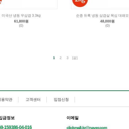
미국산 냉동 우삼겹 3.3kg
순종 듀록 냉동 삼겹살 목심 대패모둠
61,800원
48,000원
(0)
(0)
1
2
3
[끝]
이용약관
고객센터
입점신청
입금정보
이메일
69-159386-04-016
clickmall-kr@naver.com