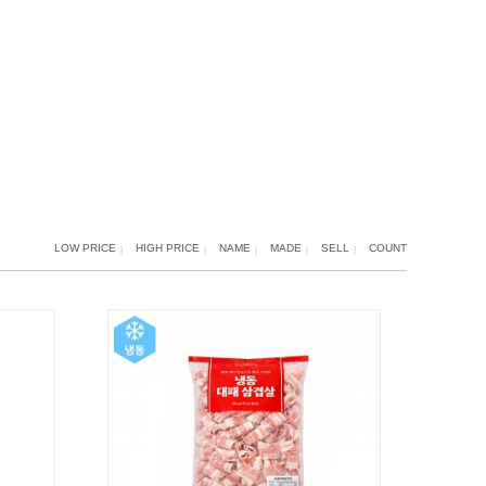
LOW PRICE
HIGH PRICE
NAME
MADE
SELL
COUNT
|
|
|
|
|