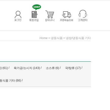
>
>
Home
냉동식품
냉장/냉동식품 기타
/
/
/
/
 (61)
육가공/소시지 (143)
소스류 (6)
국/탕류 (17)
/
동식품 기타 (66)