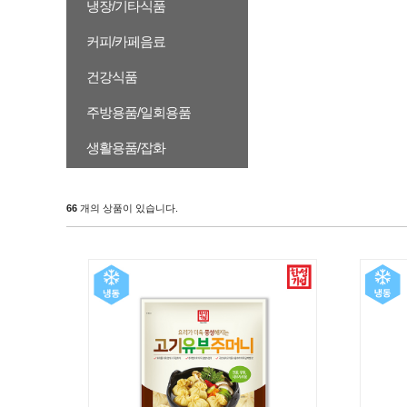
냉장/기타식품
커피/카페음료
건강식품
주방용품/일회용품
생활용품/잡화
66
개의 상품이 있습니다.