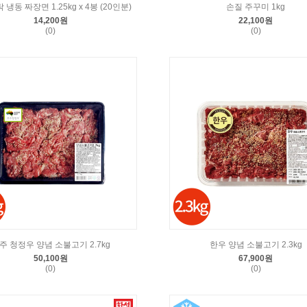
 냉동 짜장면 1.25kg x 4봉 (20인분)
손질 주꾸미 1kg
14,200원
22,100원
(0)
(0)
주 청정우 양념 소불고기 2.7kg
한우 양념 소불고기 2.3kg
50,100원
67,900원
(0)
(0)