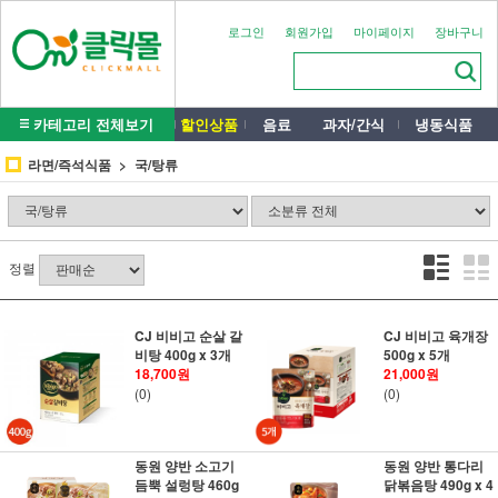
로그인
회원가입
마이페이지
장바구니
카테고리 전체보기
할인상품
음료
과자/간식
냉동식품
라면/즉석식품
국/탕류
정렬
CJ 비비고 순살 갈
CJ 비비고 육개장
비탕 400g x 3개
500g x 5개
18,700원
21,000원
(0)
(0)
동원 양반 소고기
동원 양반 통다리
듬뿍 설렁탕 460g
닭볶음탕 490g x 4