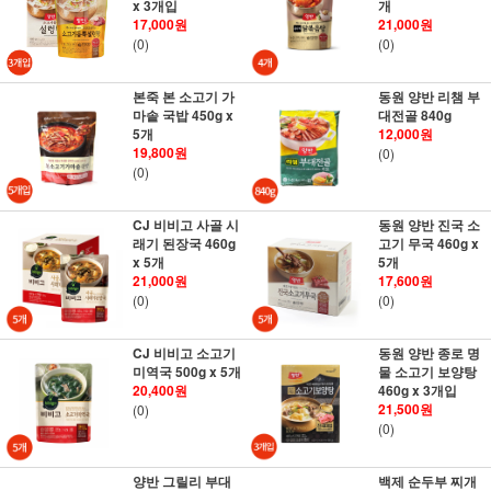
x 3개입
개
17,000원
21,000원
(0)
(0)
본죽 본 소고기 가
동원 양반 리챔 부
마솥 국밥 450g x
대전골 840g
5개
12,000원
19,800원
(0)
(0)
CJ 비비고 사골 시
동원 양반 진국 소
래기 된장국 460g
고기 무국 460g x
x 5개
5개
21,000원
17,600원
(0)
(0)
CJ 비비고 소고기
동원 양반 종로 명
미역국 500g x 5개
물 소고기 보양탕
20,400원
460g x 3개입
21,500원
(0)
(0)
양반 그릴리 부대
백제 순두부 찌개