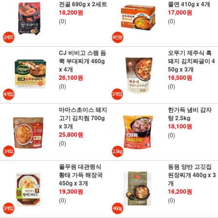
전골 690g x 2세트
쫄면 410g x 4개
18,200원
17,000원
(0)
(0)
CJ 비비고 스팸 듬
오뚜기 제주식 흑
뿍 부대찌개 460g
돼지 김치짜글이 4
x 4개
50g x 3개
26,100원
16,500원
(0)
(0)
마마스초이스 돼지
한가득 냄비 감자
고기 김치찜 700g
탕 2.5kg
x 3개
18,100원
25,800원
(0)
(0)
풀무원 대관령식
동원 양반 고깃집
황태 가득 해장국
된장찌개 460g x 3
450g x 3개
개
19,300원
16,200원
(0)
(0)