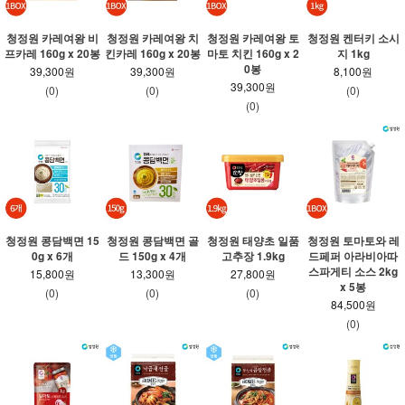
청정원 카레여왕 비
청정원 카레여왕 치
청정원 카레여왕 토
청정원 켄터키 소시
프카레 160g x 20봉
킨카레 160g x 20봉
마토 치킨 160g x 2
지 1kg
0봉
39,300원
39,300원
8,100원
39,300원
(0)
(0)
(0)
(0)
청정원 콩담백면 15
청정원 콩담백면 골
청정원 태양초 일품
청정원 토마토와 레
0g x 6개
드 150g x 4개
고추장 1.9kg
드페퍼 아라비아따
스파게티 소스 2kg
15,800원
13,300원
27,800원
x 5봉
(0)
(0)
(0)
84,500원
(0)