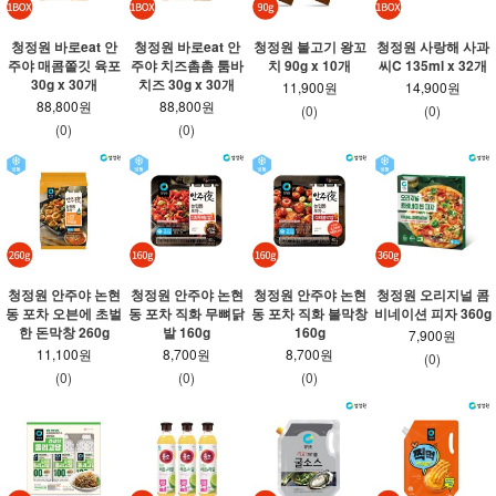
청정원 바로eat 안
청정원 바로eat 안
청정원 불고기 왕꼬
청정원 사랑해 사과
주야 매콤쫄깃 육포
주야 치즈촘촘 툼바
치 90g x 10개
씨C 135ml x 32개
30g x 30개
치즈 30g x 30개
11,900원
14,900원
88,800원
88,800원
(0)
(0)
(0)
(0)
청정원 안주야 논현
청정원 안주야 논현
청정원 안주야 논현
청정원 오리지널 콤
동 포차 오븐에 초벌
동 포차 직화 무뼈닭
동 포차 직화 불막창
비네이션 피자 360g
한 돈막창 260g
발 160g
160g
7,900원
11,100원
8,700원
8,700원
(0)
(0)
(0)
(0)