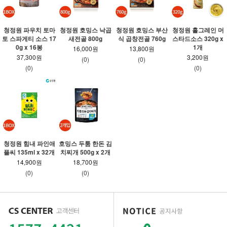
청정원 파우치 토마
청정원 호밍스 낙곱
청정원 호밍스 부산
청정원 홀그레인 머
토 스파게티 소스 17
새전골 800g
식 곱창전골 760g
스타드소스 320g x
0g x 16봉
1개
16,000원
13,800원
37,300원
3,200원
(0)
(0)
(0)
(0)
청정원 힘내 파인애
호밍스 두툼 한돈 김
플씨 135ml x 32개
치찌개 500g x 2개
14,900원
18,700원
(0)
(0)