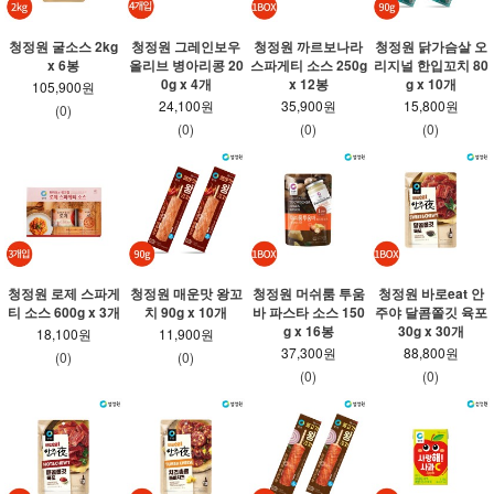
청정원 굴소스 2kg
청정원 그레인보우
청정원 까르보나라
청정원 닭가슴살 오
x 6봉
올리브 병아리콩 20
스파게티 소스 250g
리지널 한입꼬치 80
0g x 4개
x 12봉
g x 10개
105,900원
24,100원
35,900원
15,800원
(0)
(0)
(0)
(0)
청정원 로제 스파게
청정원 매운맛 왕꼬
청정원 머쉬룸 투움
청정원 바로eat 안
티 소스 600g x 3개
치 90g x 10개
바 파스타 소스 150
주야 달콤쫄깃 육포
g x 16봉
30g x 30개
18,100원
11,900원
37,300원
88,800원
(0)
(0)
(0)
(0)