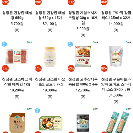
청정원 건강한 매실
청정원 건강한 매실
청정원 게살소시지
청정원 고마워 감귤
청 650g
청 650g x 15개
크랩봉 30g x 16개
씨C 135ml x 32개
입
5,700원
82,100원
14,900원
8,000원
(0)
(0)
(0)
(0)
청정원 고소하고 바
청정원 고소한 마요
청정원 고추장제육
청정원 구운마늘과
삭한 베이컨 1kg
네즈 골드 3.7kg
볶음밥 400g x 4봉
양파 토마토 스파게
티 소스 2kg x 5봉
18,200원
19,300원
12,700원
84,500원
(0)
(0)
(0)
(0)