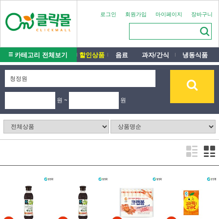
로그인
회원가입
마이페이지
장바구니
카테고리 전체보기
할인상품
음료
과자/간식
냉동식품
원 ~
원