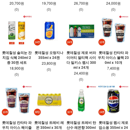
20,700원
19,700원
26,700원
24,000원
(0)
(0)
(0)
(0)
롯데칠성 솔의눈 잔
롯데칠성 오랑지나
롯데칠성 제로 버라
롯데칠성 칸타타 파
치집 식혜 240ml 2
355ml x 24캔
이어티 멀티팩 사이
우치 아이스 블랙 23
종 30캔 세트
다 밀키스 펩시 300
0ml x 10개
23,800원
ml x 24개
18,900원
7,400원
(0)
24,400원
(0)
(0)
(0)
롯데칠성 칸타타 파
롯데칠성 트레비 레
롯데칠성 트레비 탄
롯데칠성 펩시 제로
우치 아이스 헤이즐
몬 350ml x 30개
산수 레몬향 300ml
업소용 355ml x 24