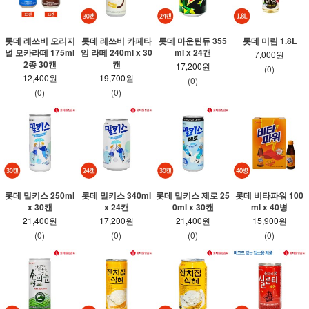
롯데 레쓰비 오리지
롯데 레쓰비 카페타
롯데 마운틴듀 355
롯데 미림 1.8L
널 모카라떼 175ml
임 라떼 240ml x 30
ml x 24캔
7,000원
2종 30캔
캔
17,200원
(0)
12,400원
19,700원
(0)
(0)
(0)
롯데 밀키스 250ml
롯데 밀키스 340ml
롯데 밀키스 제로 25
롯데 비타파워 100
x 30캔
x 24캔
0ml x 30캔
ml x 40병
21,400원
17,200원
21,400원
15,900원
(0)
(0)
(0)
(0)