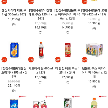
칠성사이다 제로 무
[한정수량]더 진한
[한정수량]델몬트 주
[한정수량]롯데 오랑
라벨 300ml x 20개
레드 주스 125ml x
스 버라이어티 팩 40
지나 420ml x 12개
24개
0ml x 12개
16,200원
14,300원
17,000원
15,900원
13,300원
(0)
15,810원
14,790원
(0)
(0)
(0)
[한정수량]롯데칠성
게토레이 런 600ml
더 진한 레드 주스 1
델몬트 주스 버라이
오랑지나 355ml x 2
x 12개
25ml x 24개
어티 팩 400ml x 12
4캔
개
17,400원
17,000원
23,800원
15,900원
(0)
(0)
22,140원
(0)
(0)