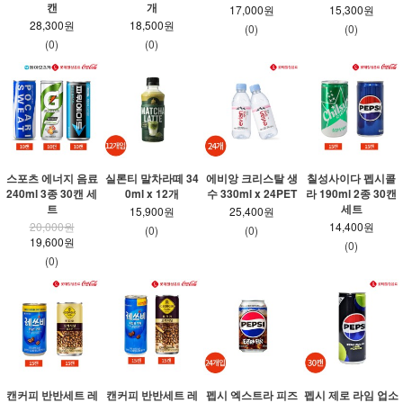
캔
개
17,000원
15,300원
28,300원
18,500원
(0)
(0)
(0)
(0)
스포츠 에너지 음료
실론티 말차라떼 34
에비앙 크리스탈 생
칠성사이다 펩시콜
240ml 3종 30캔 세
0ml x 12개
수 330ml x 24PET
라 190ml 2종 30캔
트
세트
15,900원
25,400원
20,000원
14,400원
(0)
(0)
19,600원
(0)
(0)
캔커피 반반세트 레
캔커피 반반세트 레
펩시 엑스트라 피즈
펩시 제로 라임 업소