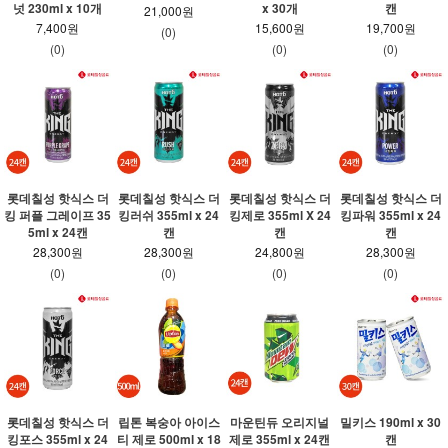
넛 230ml x 10개
x 30개
캔
21,000원
7,400원
15,600원
19,700원
(0)
(0)
(0)
(0)
롯데칠성 핫식스 더
롯데칠성 핫식스 더
롯데칠성 핫식스 더
롯데칠성 핫식스 더
킹 퍼플 그레이프 35
킹러쉬 355ml x 24
킹제로 355ml X 24
킹파워 355ml x 24
5ml x 24캔
캔
캔
캔
28,300원
28,300원
24,800원
28,300원
(0)
(0)
(0)
(0)
롯데칠성 핫식스 더
립톤 복숭아 아이스
마운틴듀 오리지널
밀키스 190ml x 30
킹포스 355ml x 24
티 제로 500ml x 18
제로 355ml x 24캔
캔