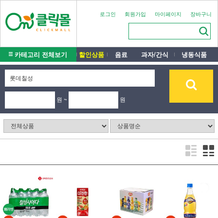
로그인
회원가입
마이페이지
장바구니
카테고리 전체보기
할인상품
음료
과자/간식
냉동식품
원 ~
원