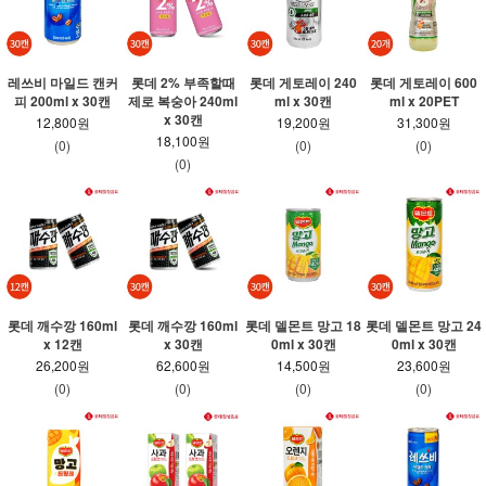
레쓰비 마일드 캔커
롯데 2% 부족할때
롯데 게토레이 240
롯데 게토레이 600
피 200ml x 30캔
제로 복숭아 240ml
ml x 30캔
ml x 20PET
x 30캔
12,800원
19,200원
31,300원
18,100원
(0)
(0)
(0)
(0)
롯데 깨수깡 160ml
롯데 깨수깡 160ml
롯데 델몬트 망고 18
롯데 델몬트 망고 24
x 12캔
x 30캔
0ml x 30캔
0ml x 30캔
26,200원
62,600원
14,500원
23,600원
(0)
(0)
(0)
(0)