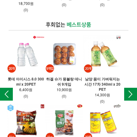
18,700원
(0)
(0)
(0)
롯데 아이시스 8.0 300
하겔 슈가 몽블랑 데니
남양 몸이 가벼워지는
웅진
ml x 20PET
쉬 9개입
시간 17차 340ml x 20
PET
6,400원
10,900원
14,300원
(0)
(0)
(0)