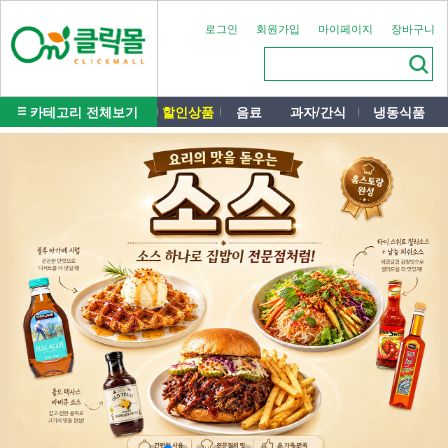
로그인
회원가입
마이페이지
장바구니
카테고리 전체보기
할인상품
음료
과자/간식
냉동식품