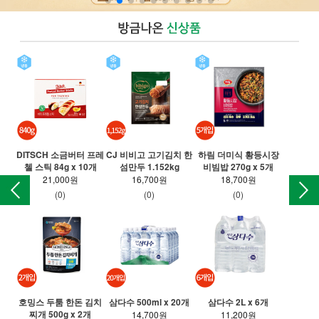
DITSCH 소금버터 프레
CJ 비비고 고기김치 한
하림 더미식 황등시장
T 
첼 스틱 84g x 10개
섬만두 1.152kg
비빔밥 270g x 5개
만든
21,000원
16,700원
18,700원
(0)
(0)
(0)
호밍스 두툼 한돈 김치
삼다수 500ml x 20개
삼다수 2L x 6개
찌개 500g x 2개
롯
14,700원
11,200원