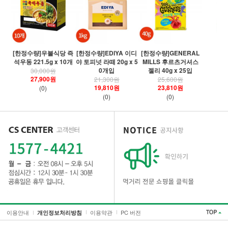
[
[한정수량]우불식당 즉
[한정수량]EDIYA 이디
[한정수량]GENERAL
령
석우동 221.5g x 10개
야 토피넛 라떼 20g x 5
MILLS 후르츠거셔스
0개입
젤리 40g x 25입
30,000원
27,900원
21,300원
25,600원
19,810원
23,810원
(0)
(0)
(0)
이용안내
이용약관
PC 버전
개인정보처리방침