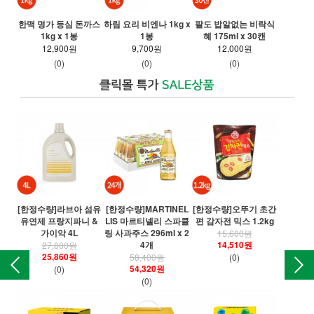
매
한맥 명가 등심 돈까스
하림 요리 비엔나 1kg x
팔도 밥알없는 비락식
1kg x 1봉
1봉
혜 175ml x 30캔
12,900원
9,700원
12,000원
(0)
(0)
(0)
[한정수량]라브아 섬유
[한정수량]MARTINEL
[한정수량]오뚜기 초간
[
유연제 프랑지파니 &
LIS 마르티넬리 스파클
편 감자전 믹스 1.2kg
오
가이악 4L
링 사과주스 296ml x 2
15,600원
4개
14,510원
27,800원
25,860원
58,400원
(0)
54,320원
(0)
(0)