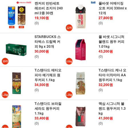
캔커피 반반세트
폴바셋 어메이징
레쓰비 조지아 240
오트 커피 330ml x
ml 2종 30캔
12개
19,100원
27,800원
(0)
(0)
STARBUCKS 스
폴 바셋 시그니처
타벅스 드립백 커
블랜드 원두 커피
피 9g x 20개
1.01kg
30,000원
43,200원
(0)
(0)
T스탠다드 에티오
T스탠다드 케냐 오
피아 예가체프 원
타야 이차마마 AA
두커피 1.1kg
원두커피 1.1kg
34,500원
32,200원
(0)
(0)
T스탠다드 브라질
맥심 시그니처 블
세라도 원두커피
렌드 원두커피 1.3
1.1kg
kg
33,400원
41,500원
(0)
(0)