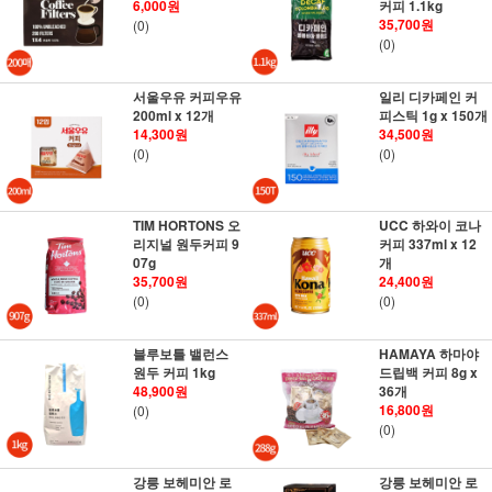
6,000원
커피 1.1kg
35,700원
(0)
(0)
서울우유 커피우유
일리 디카페인 커
200ml x 12개
피스틱 1g x 150개
14,300원
34,500원
(0)
(0)
TIM HORTONS 오
UCC 하와이 코나
리지널 원두커피 9
커피 337ml x 12
07g
개
35,700원
24,400원
(0)
(0)
블루보틀 밸런스
HAMAYA 하마야
원두 커피 1kg
드립백 커피 8g x
48,900원
36개
16,800원
(0)
(0)
강릉 보헤미안 로
강릉 보헤미안 로