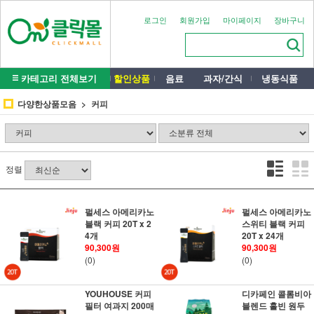
로그인
회원가입
마이페이지
장바구니
카테고리 전체보기
할인상품
음료
과자/간식
냉동식품
다양한상품모음
커피
정렬
펄세스 아메리카노
펄세스 아메리카노
블랙 커피 20T x 2
스위티 블랙 커피
4개
20T x 24개
90,300원
90,300원
(0)
(0)
YOUHOUSE 커피
디카페인 콜롬비아
필터 여과지 200매
블렌드 홀빈 원두