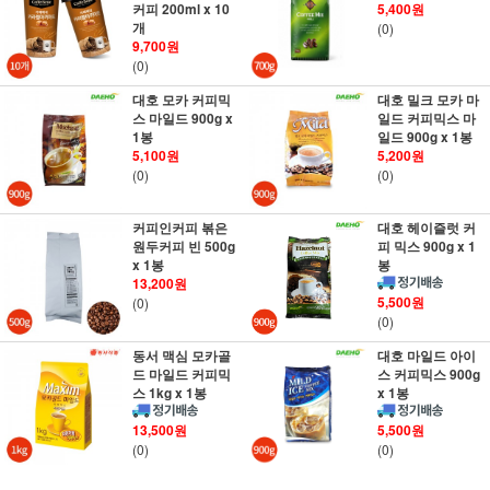
커피 200ml x 10
5,400원
개
(0)
9,700원
(0)
대호 모카 커피믹
대호 밀크 모카 마
스 마일드 900g x
일드 커피믹스 마
1봉
일드 900g x 1봉
5,100원
5,200원
(0)
(0)
커피인커피 볶은
대호 헤이즐럿 커
원두커피 빈 500g
피 믹스 900g x 1
x 1봉
봉
13,200원
5,500원
(0)
(0)
동서 맥심 모카골
대호 마일드 아이
드 마일드 커피믹
스 커피믹스 900g
스 1kg x 1봉
x 1봉
13,500원
5,500원
(0)
(0)