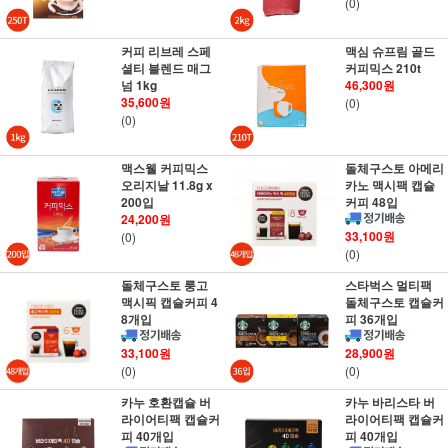
(0)
커피 리브레 스페
맥심 슈프림 골드
셜티 블렌드 매그
커피믹스 210t
넘 1kg
46,300원
35,600원
(0)
(0)
맥스웰 커피믹스
돌체구스토 아메리
오리지날 11.8g x
카노 맥시팩 캡슐
200입
커피 48입
24,200원
33,100원
(0)
(0)
돌체구스토 룽고
스타벅스 멀티팩
맥시픽 캡슐커피 4
돌체구스토 캡슐커
8개입
피 36개입
33,100원
28,900원
(0)
(0)
카누 호환캡슐 버
카누 바리스타 버
라이어티팩 캡슐커
라이어티팩 캡슐커
피 40개입
피 40개입