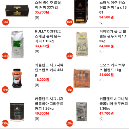
스터 박이추 드립
스터 박이추 인스
백 커피 33개입
턴트 커피 1g x 16
35,700원
0T
34,500원
(0)
(0)
RULLY COFFEE
커피명가 올 굿 블
스페셜 블랙 원두
렌드 원두커피 1.1
커피 1.13kg
3kg
33,400원
34,500원
(0)
(0)
커클랜드 시그니쳐
모모스 커피 하우
인스턴트 커피 454
스 블렌드 1kg
g
41,000원
18,200원
(0)
(0)
커클랜드 시그니쳐
커클랜드 시그니쳐
콜롬비아 그라운드
콜롬비아 원두커피
커피 1.36kg
1.36kg
46,600원
47,700원
(0)
(0)