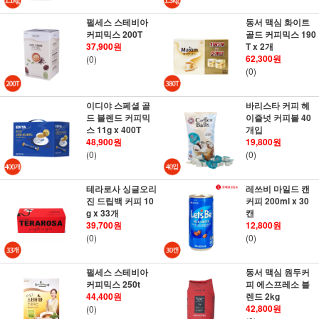
펄세스 스테비아
동서 맥심 화이트
커피믹스 200T
골드 커피믹스 190
37,900원
T x 2개
62,300원
(0)
(0)
이디야 스페셜 골
바리스타 커피 헤
드 블렌드 커피믹
이즐넛 커피볼 40
스 11g x 400T
개입
48,900원
19,800원
(0)
(0)
테라로사 싱글오리
레쓰비 마일드 캔
진 드립백 커피 10
커피 200ml x 30
g x 33개
캔
39,700원
12,800원
(0)
(0)
펄세스 스테비아
동서 맥심 원두커
커피믹스 250t
피 에스프레소 블
44,400원
렌드 2kg
42,800원
(0)