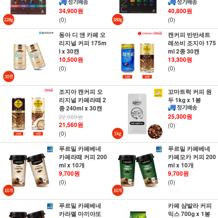
34,900원
40,800원
(0)
(0)
동아 디 앤 카페 오
캔커피 반반세트
리지널 커피 175m
레쓰비 조지아 175
l x 30캔
ml 2종 30캔
10,500원
13,300원
(0)
(0)
조지아 캔커피 오
꼬마트럭 커피 원
리지널 카페라떼 2
두 1kg x 1봉
종 240ml x 30캔
25,300원
22,000원
21,560원
(0)
(0)
푸르밀 카페베네
푸르밀 카페베네
카페라떼 커피 200
카페모카 커피 200
ml x 10개
ml x 10개
9,700원
9,700원
(0)
(0)
푸르밀 카페베네
카페 샴발라 커피
카라멜 마끼야또
믹스 700g x 1봉