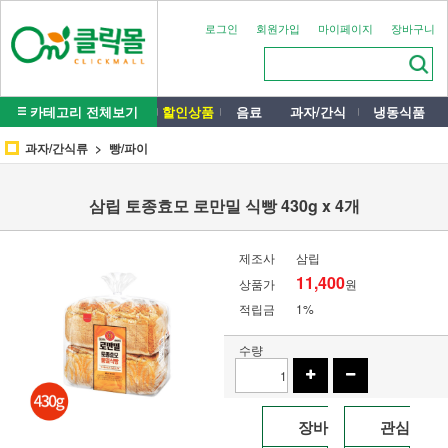
로그인
회원가입
마이페이지
장바구니
카테고리 전체보기
할인상품
음료
과자/간식
냉동식품
과자/간식류
빵/파이
삼립 토종효모 로만밀 식빵 430g x 4개
제조사
삼립
11,400
상품가
원
적립금
1%
수량
장바
관심