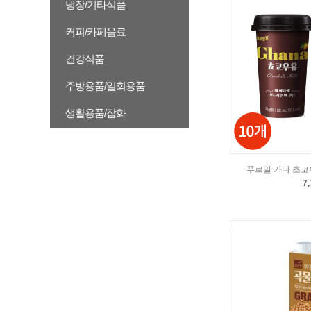
냉장/기타식품
커피/카페음료
건강식품
주방용품/일회용품
생활용품/잡화
푸르밀 가나 초코우유
7