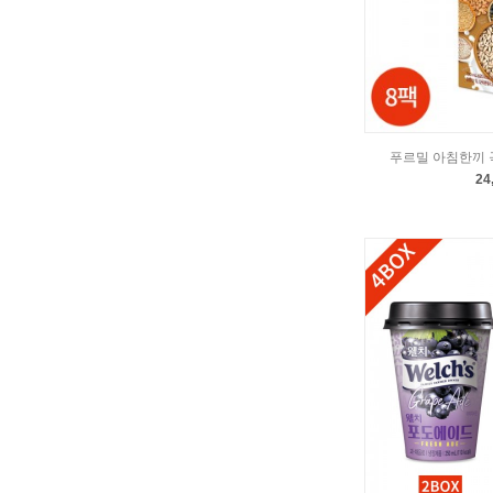
푸르밀 아침한끼 곡
24