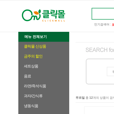
인기검색어 :
메뉴 전체보기
클릭몰 신상품
금주의 할인
세트상품
음료
라면/즉석식품
과자/간식류
푸르밀
총
12
개의 상품이 검
냉동식품