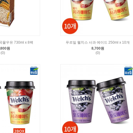
물우유 730ml x 8팩
푸르밀 웰치스 사과 에이드 250ml x 10개
,800원
8,700원
(0)
(0)