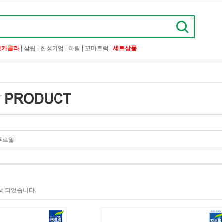
|
|
|
|
|
코카콜라
삼립
한성기업
하림
꼬마트럭
세트상품
색 되었습니다.