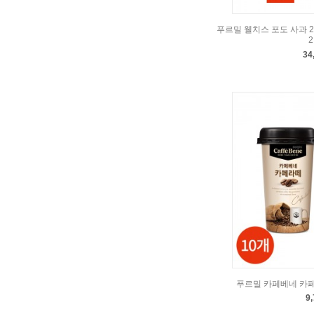
푸르밀 웰치스 포도 사과 25
34
푸르밀 카페베네 카페라
9