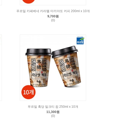
푸르밀 카페베네 카라멜 마끼야또 커피 200ml x 10개
9,700원
(0)
개
푸르밀 흑당 밀크티 컵 250ml x 10개
11,300원
(0)