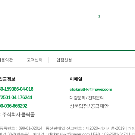
1
이용약관
고객센터
입점신청
입금정보
이메일
69-159386-04-016
clickmall-kr@naver.com
72501-04-176244
대량문의 / 견적문의
00-036-666292
상품입점 / 공급제안
: 주식회사 클릭몰
록번호 : 899-81-02014 | 통신판매업 신고번호 : 제2020-경기시흥-2019 
2(계수동) | 이메일 : clickmall-kr@naver.com | FAX : 02-2681-3474 | 