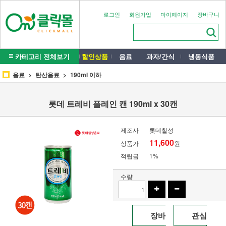
로그인
회원가입
마이페이지
장바구니
카테고리 전체보기
할인상품
음료
과자/간식
냉동식품
음료
탄산음료
190ml 이하
롯데 트레비 플레인 캔 190ml x 30캔
제조사
롯데칠성
11,600
상품가
원
적립금
1%
수량
장바
관심