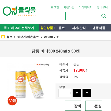
로그인
회원가입
마이페이지
장바구니
카테고리 전체보기
할인상품
음료
과자/간식
냉동식품
음료
에너지/이온음료
250ml 이하
광동 비타500 240ml x 30캔
제조사
광동
17,900
상품가
원
적립금
1%
수량
장바
관심