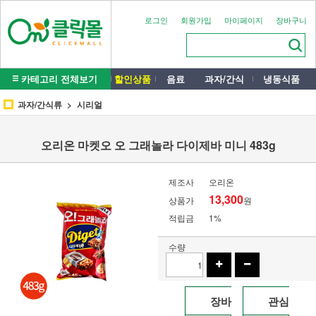
로그인
회원가입
마이페이지
장바구니
카테고리 전체보기
할인상품
음료
과자/간식
냉동식품
과자/간식류
시리얼
오리온 마켓오 오 그래놀라 다이제바 미니 483g
제조사
오리온
13,300
상품가
원
적립금
1%
수량
장바
관심