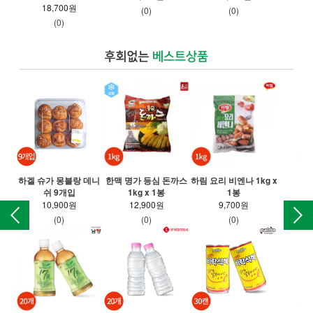
18,700원
(0)
(0)
(0)
하겔 슈가 몽블랑 데니
한맥 명가 등심 돈까스
하림 요리 비엔나 1kg x
동아
쉬 9개입
1kg x 1봉
1봉
10,900원
12,900원
9,700원
(0)
(0)
(0)