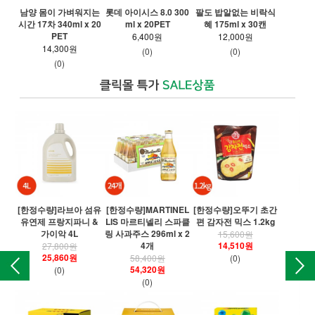
남양 몸이 가벼워지는
롯데 아이시스 8.0 300
팔도 밥알없는 비락식
파워
시간 17차 340ml x 20
ml x 20PET
혜 175ml x 30캔
PET
6,400원
12,000원
14,300원
(0)
(0)
(0)
[한정수량]라브아 섬유
[한정수량]MARTINEL
[한정수량]오뚜기 초간
[
유연제 프랑지파니 &
LIS 마르티넬리 스파클
편 감자전 믹스 1.2kg
오
가이악 4L
링 사과주스 296ml x 2
15,600원
4개
14,510원
27,800원
25,860원
58,400원
(0)
54,320원
(0)
(0)