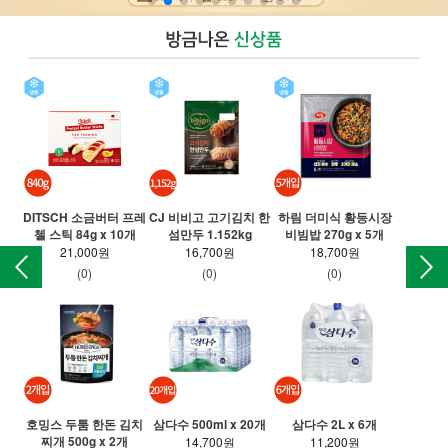
DITSCH 소금버터 프레
CJ 비비고 고기김치 한
하림 더미식 황등시장
T 
첼 스틱 84g x 10개
섬만두 1.152kg
비빔밥 270g x 5개
만든
21,000원
16,700원
18,700원
(0)
(0)
(0)
호밍스 두툼 한돈 김치
삼다수 500ml x 20개
삼다수 2L x 6개
찌개 500g x 2개
롯
14,700원
11,200원