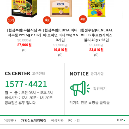
[
[한정수량]우불식당 즉
[한정수량]EDIYA 이디
[한정수량]GENERAL
령
석우동 221.5g x 10개
야 토피넛 라떼 20g x 5
MILLS 후르츠거셔스
0개입
젤리 40g x 25입
30,000원
27,900원
21,300원
25,600원
19,810원
23,810원
(0)
(0)
(0)
이용안내
이용약관
PC 버전
개인정보처리방침