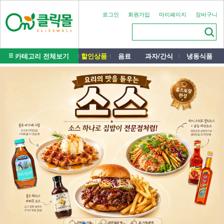
로그인
회원가입
마이페이지
장바구니
카테고리 전체보기
할인상품
음료
과자/간식
냉동식품