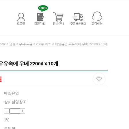
>
>
>
>
ome
음료
우유/두유
250ml 이하
매일유업 우유속에 우베 220ml x 10개
유속에 우베 220ml x 10개
원
매일유업
상세설명참조
1%
무제한