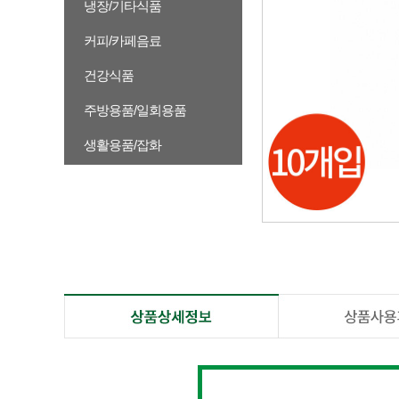
냉장/기타식품
커피/카페음료
건강식품
주방용품/일회용품
생활용품/잡화