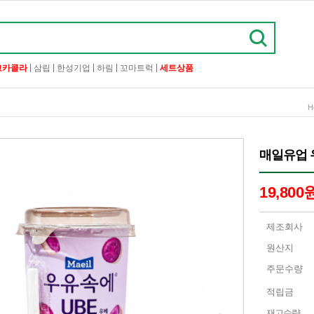
|
|
|
|
|
코카콜라
삼립
한성기업
하림
꼬마트럭
세트상품
H
매일유업 우
19,800
제조회사
원산지
주문수량
적립금
재고수량