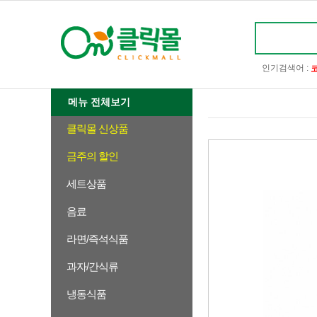
인기검색어 :
메뉴 전체보기
클릭몰 신상품
금주의 할인
세트상품
음료
라면/즉석식품
과자/간식류
냉동식품