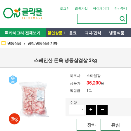
로그인
회원가입
마이페이지
장바구니
카테고리 전체보기
할인상품
음료
과자/간식
냉동식품
냉동식품
냉장/냉동식품 기타
스페인산 돈육 냉동삽겹살 3kg
제조사
스마일팜
36,200
상품가
원
적립금
1%
수량
장바
관심