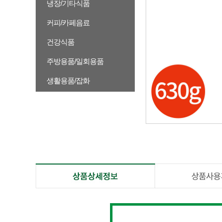
냉장/기타식품
커피/카페음료
건강식품
주방용품/일회용품
생활용품/잡화