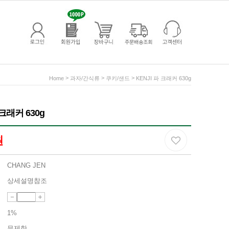
>
>
>
Home
과자/간식류
쿠키/샌드
KENJI 파 크래커 630g
 크래커 630g
원
CHANG JEN
상세설명참조
1%
무제한