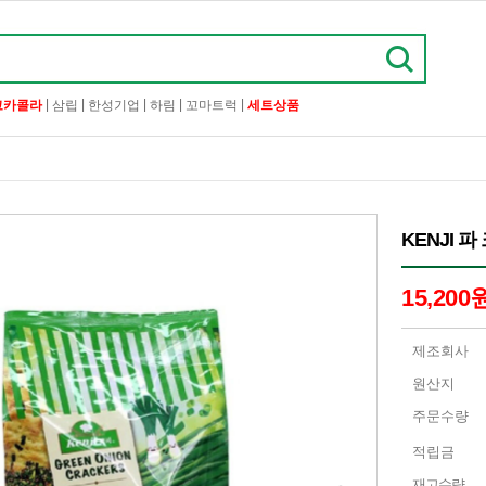
|
|
|
|
|
코카콜라
삼립
한성기업
하림
꼬마트럭
세트상품
KENJI 파
15,200
제조회사
원산지
주문수량
적립금
재고수량