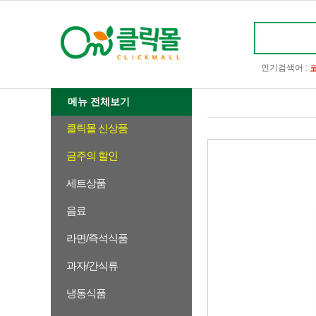
인기검색어 :
메뉴 전체보기
클릭몰 신상품
금주의 할인
세트상품
음료
라면/즉석식품
과자/간식류
냉동식품