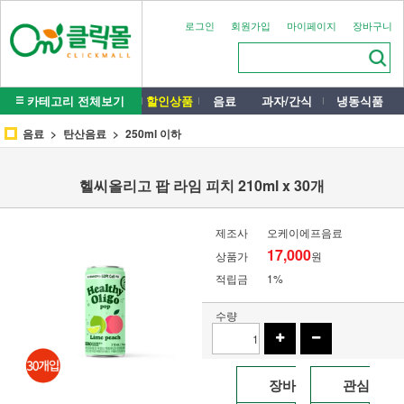
로그인
회원가입
마이페이지
장바구니
카테고리 전체보기
할인상품
음료
과자/간식
냉동식품
음료
탄산음료
250ml 이하
헬씨올리고 팝 라임 피치 210ml x 30개
제조사
오케이에프음료
17,000
상품가
원
적립금
1%
수량
장바
관심