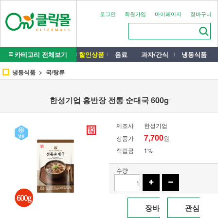
로그인
회원가입
마이페이지
장바구니
카테고리 전체보기
할인상품
음료
과자/간식
냉동식품
냉동식품
국/탕류
한성기업 홍반장 전통 순대국 600g
제조사
한성기업
7,700
상품가
원
적립금
1%
수량
장바
관심