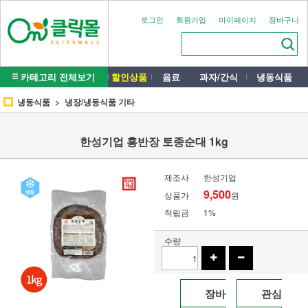
로그인
회원가입
마이페이지
장바구니
카테고리 전체보기
할인상품
음료
과자/간식
냉동식품
냉동식품
냉장/냉동식품 기타
한성기업 홍반장 토종순대 1kg
제조사
한성기업
9,500
상품가
원
적립금
1%
수량
장바
관심