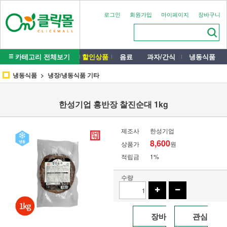
로그인
회원가입
마이페이지
장바구니
카테고리 전체보기
할인상품
음료
과자/간식
냉동식품
냉동식품
냉장/냉동식품 기타
한성기업 홍반장 찰진순대 1kg
제조사
한성기업
8,600
상품가
원
적립금
1%
수량
장바
관심