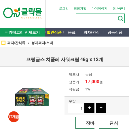
로그인
회원가입
마이페이지
장바구니
카테고리 전체보기
할인상품
음료
과자/간식
냉동식품
과자/간식류
봉지과자/스낵
프링글스 치폴레 사워크림 48g x 12개
제조사
농심
17,000
상품가
원
적립금
1%
수량
장바
관심