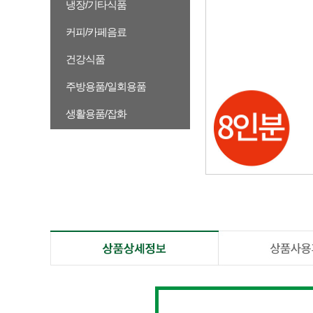
냉장/기타식품
커피/카페음료
건강식품
주방용품/일회용품
생활용품/잡화