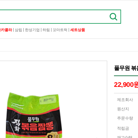
|
|
|
|
|
코카콜라
삼립
한성기업
하림
꼬마트럭
세트상품
풀무원 볶음짬
22,900
제조회사
원산지
주문수량
적립금
재고수량