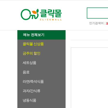
인기검색어 :
메뉴 전체보기
클릭몰 신상품
금주의 할인
세트상품
음료
라면/즉석식품
과자/간식류
냉동식품