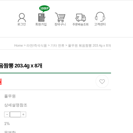
>
>
>
Home
라면/즉석식품
기타 면류
풀무원 볶음짬뽕 203.4g x 8개
뽕 203.4g x 8개
원
풀무원
상세설명참조
1%
무제한