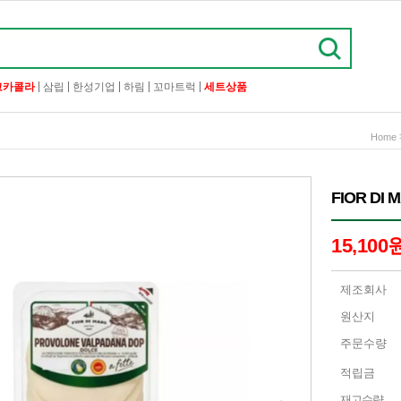
|
|
|
|
|
코카콜라
삼립
한성기업
하림
꼬마트럭
세트상품
Home
FIOR DI
15,100
제조회사
원산지
주문수량
적립금
재고수량