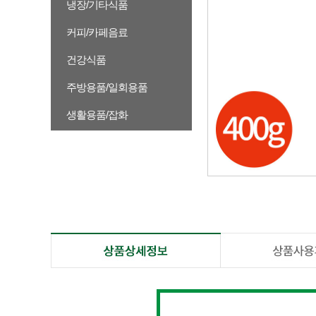
냉장/기타식품
커피/카페음료
건강식품
주방용품/일회용품
생활용품/잡화