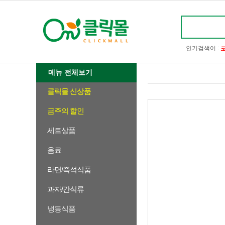
인기검색어 :
메뉴 전체보기
클릭몰 신상품
금주의 할인
세트상품
음료
라면/즉석식품
과자/간식류
냉동식품