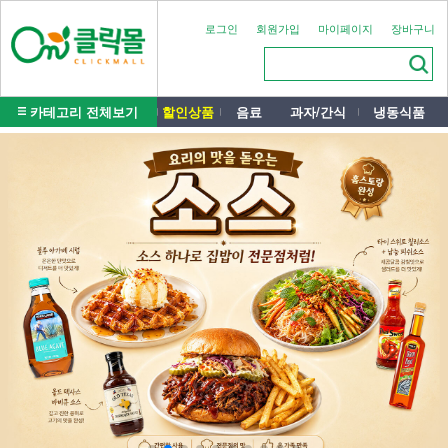
로그인
회원가입
마이페이지
장바구니
카테고리 전체보기
할인상품
음료
과자/간식
냉동식품