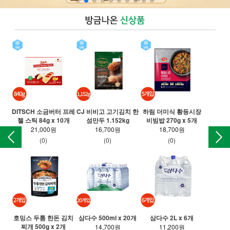
DITSCH 소금버터 프레
CJ 비비고 고기김치 한
하림 더미식 황등시장
T 
첼 스틱 84g x 10개
섬만두 1.152kg
비빔밥 270g x 5개
만든
21,000원
16,700원
18,700원
(0)
(0)
(0)
호밍스 두툼 한돈 김치
삼다수 500ml x 20개
삼다수 2L x 6개
찌개 500g x 2개
롯
14,700원
11,200원