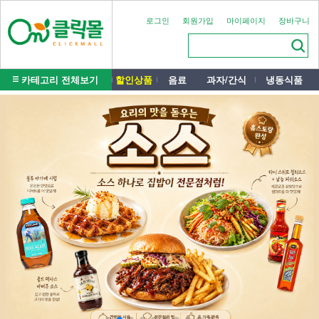
로그인
회원가입
마이페이지
장바구니
카테고리 전체보기
할인상품
음료
과자/간식
냉동식품