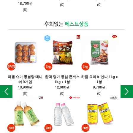
18,700원
(0)
(0)
(0)
하겔 슈가 몽블랑 데니
한맥 명가 등심 돈까스
하림 요리 비엔나 1kg x
동아
쉬 9개입
1kg x 1봉
1봉
10,900원
12,900원
9,700원
(0)
(0)
(0)