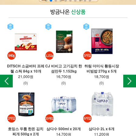
DITSCH 소금버터 프레
CJ 비비고 고기김치 한
하림 더미식 황등시장
T 
첼 스틱 84g x 10개
섬만두 1.152kg
비빔밥 270g x 5개
만든
21,000원
16,700원
18,700원
(0)
(0)
(0)
호밍스 두툼 한돈 김치
삼다수 500ml x 20개
삼다수 2L x 6개
찌개 500g x 2개
롯
14,700원
11,200원