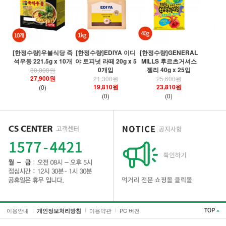
[
[한정수량]우불식당 즉
[한정수량]EDIYA 이디
[한정수량]GENERAL
령
석우동 221.5g x 10개
야 토피넛 라떼 20g x 5
MILLS 후르츠거셔스
0개입
젤리 40g x 25입
30,000원
27,900원
21,300원
25,600원
19,810원
23,810원
(0)
(0)
(0)
이용안내
이용약관
PC 버전
개인정보처리방침