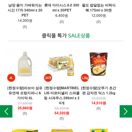
남양 몸이 가벼워지는
롯데 아이시스 8.0 300
팔도 밥알없는 비락식
파워
시간 17차 340ml x 20
ml x 20PET
혜 175ml x 30캔
PET
6,400원
12,000원
14,300원
(0)
(0)
(0)
[한정수량]라브아 섬유
[한정수량]MARTINEL
[한정수량]오뚜기 초간
[
유연제 프랑지파니 &
LIS 마르티넬리 스파클
편 감자전 믹스 1.2kg
오
가이악 4L
링 사과주스 296ml x 2
15,600원
4개
14,510원
27,800원
25,860원
58,400원
(0)
54,320원
(0)
(0)