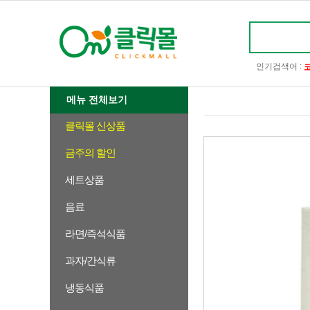
인기검색어 :
메뉴 전체보기
클릭몰 신상품
금주의 할인
세트상품
음료
라면/즉석식품
과자/간식류
냉동식품