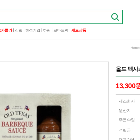
|
|
|
|
|
코카콜라
삼립
한성기업
하림
꼬마트럭
세트상품
Home
올드 텍사스
13,300
제조회사
원산지
주문수량
적립금
재고수량