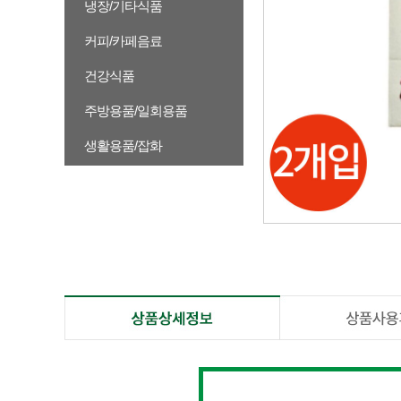
냉장/기타식품
커피/카페음료
건강식품
주방용품/일회용품
생활용품/잡화