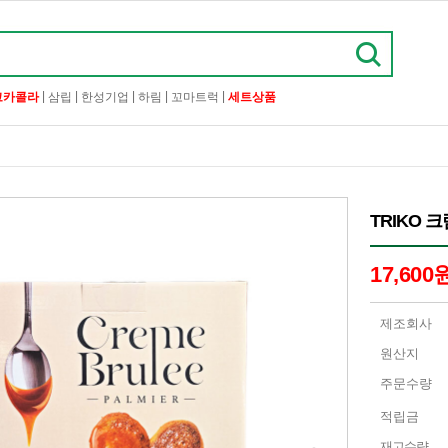
|
|
|
|
|
코카콜라
삼립
한성기업
하림
꼬마트럭
세트상품
TRIKO 
17,600
제조회사
원산지
주문수량
적립금
재고수량