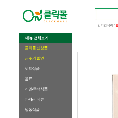
인기검색어 :
메뉴 전체보기
클릭몰 신상품
금주의 할인
세트상품
음료
라면/즉석식품
과자/간식류
냉동식품