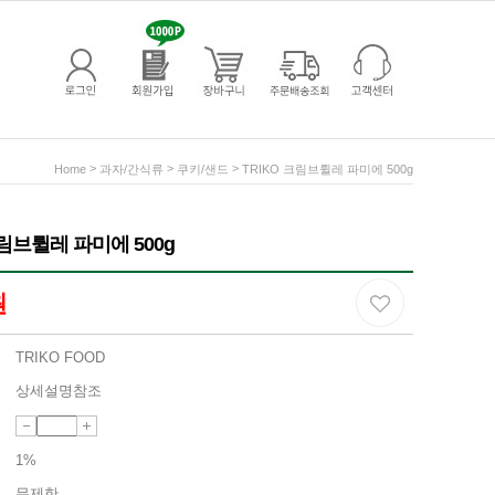
>
>
>
Home
과자/간식류
쿠키/샌드
TRIKO 크림브륄레 파미에 500g
크림브륄레 파미에 500g
원
TRIKO FOOD
상세설명참조
1%
무제한