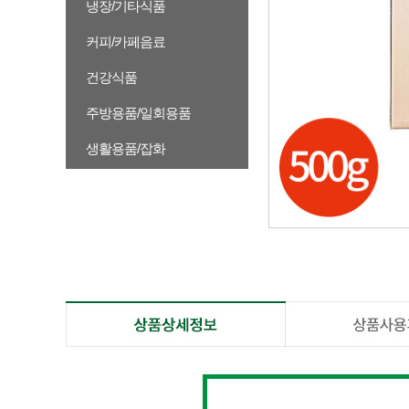
냉장/기타식품
커피/카페음료
건강식품
주방용품/일회용품
생활용품/잡화