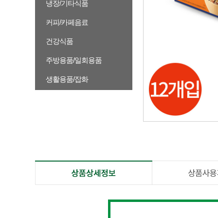
냉장/기타식품
커피/카페음료
건강식품
주방용품/일회용품
생활용품/잡화