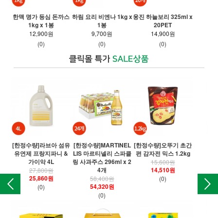
롯데
한맥 명가 등심 돈까스
하림 요리 비엔나 1kg x
웅진 하늘보리 325ml x
1kg x 1봉
1봉
20PET
12,900원
9,700원
14,900원
(0)
(0)
(0)
[한정수량]라브아 섬유
[한정수량]MARTINEL
[한정수량]오뚜기 초간
[
유연제 프랑지파니 &
LIS 마르티넬리 스파클
편 감자전 믹스 1.2kg
오
가이악 4L
링 사과주스 296ml x 2
15,600원
4개
14,510원
27,800원
25,860원
58,400원
(0)
54,320원
(0)
(0)