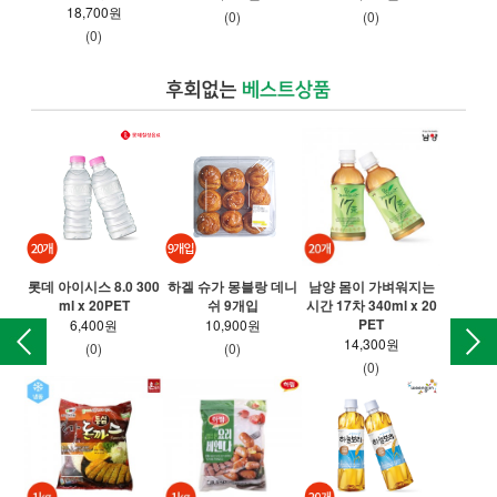
18,700원
(0)
(0)
(0)
롯데 아이시스 8.0 300
하겔 슈가 몽블랑 데니
남양 몸이 가벼워지는
팔
ml x 20PET
쉬 9개입
시간 17차 340ml x 20
PET
6,400원
10,900원
14,300원
(0)
(0)
(0)