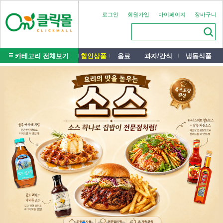
로그인
회원가입
마이페이지
장바구니
카테고리 전체보기
할인상품
음료
과자/간식
냉동식품