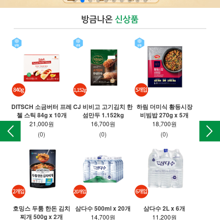
DITSCH 소금버터 프레
CJ 비비고 고기김치 한
하림 더미식 황등시장
T 
첼 스틱 84g x 10개
섬만두 1.152kg
비빔밥 270g x 5개
만든
21,000원
16,700원
18,700원
(0)
(0)
(0)
호밍스 두툼 한돈 김치
삼다수 500ml x 20개
삼다수 2L x 6개
찌개 500g x 2개
롯
14,700원
11,200원