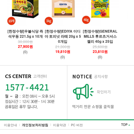
[
[한정수량]우불식당 즉
[한정수량]EDIYA 이디
[한정수량]GENERAL
령
석우동 221.5g x 10개
야 토피넛 라떼 20g x 5
MILLS 후르츠거셔스
0개입
젤리 40g x 25입
30,000원
27,900원
21,300원
25,600원
19,810원
23,810원
(0)
(0)
(0)
이용안내
이용약관
PC 버전
개인정보처리방침