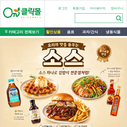
로그인
회원가입
마이페이지
장바구니
카테고리 전체보기
할인상품
음료
과자/간식
냉동식품