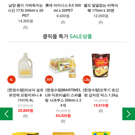
남양 몸이 가벼워지는
롯데 아이시스 8.0 300
팔도 밥알없는 비락식
파워
시간 17차 340ml x 20
ml x 20PET
혜 175ml x 30캔
PET
6,400원
12,000원
14,300원
(0)
(0)
(0)
[한정수량]라브아 섬유
[한정수량]MARTINEL
[한정수량]오뚜기 초간
[
유연제 프랑지파니 &
LIS 마르티넬리 스파클
편 감자전 믹스 1.2kg
오
가이악 4L
링 사과주스 296ml x 2
15,600원
4개
14,510원
27,800원
25,860원
58,400원
(0)
54,320원
(0)
(0)