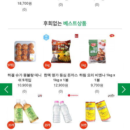
18,700원
(0)
(0)
(0)
하겔 슈가 몽블랑 데니
한맥 명가 등심 돈까스
하림 요리 비엔나 1kg x
동아
쉬 9개입
1kg x 1봉
1봉
10,900원
12,900원
9,700원
(0)
(0)
(0)