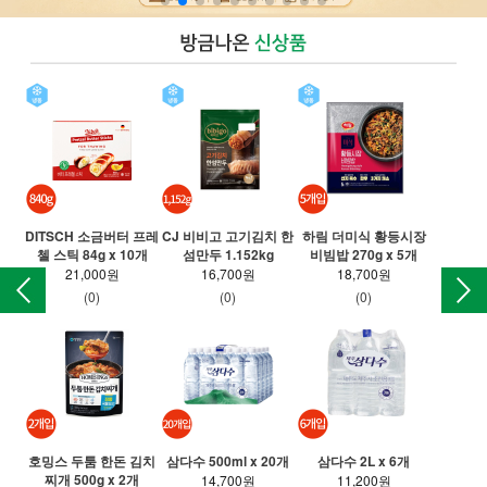
DITSCH 소금버터 프레
CJ 비비고 고기김치 한
하림 더미식 황등시장
T 
첼 스틱 84g x 10개
섬만두 1.152kg
비빔밥 270g x 5개
만든
21,000원
16,700원
18,700원
(0)
(0)
(0)
호밍스 두툼 한돈 김치
삼다수 500ml x 20개
삼다수 2L x 6개
찌개 500g x 2개
롯
14,700원
11,200원