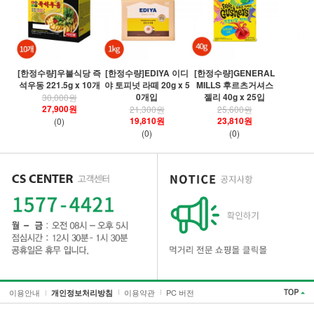
[
[한정수량]우불식당 즉
[한정수량]EDIYA 이디
[한정수량]GENERAL
령
석우동 221.5g x 10개
야 토피넛 라떼 20g x 5
MILLS 후르츠거셔스
0개입
젤리 40g x 25입
30,000원
27,900원
21,300원
25,600원
19,810원
23,810원
(0)
(0)
(0)
이용안내
이용약관
PC 버전
개인정보처리방침