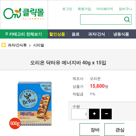
로그인
회원가입
마이페이지
장바구니
카테고리 전체보기
할인상품
음료
과자/간식
냉동식품
과자/간식류
시리얼
오리온 닥터유 에너지바 40g x 15입
제조사
오리온
15,600
상품가
원
적립금
1%
수량
장바
관심