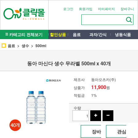
로그인
회원가입
마이페이지
장바구니
카테고리 전체보기
할인상품
음료
과자/간식
냉동식품
음료
생수
500ml
동아 마신다 생수 무라벨 500ml x 40개
제조사
동아오츠카(주)
11,900
상품가
원
적립금
1%
수량
장바
관심