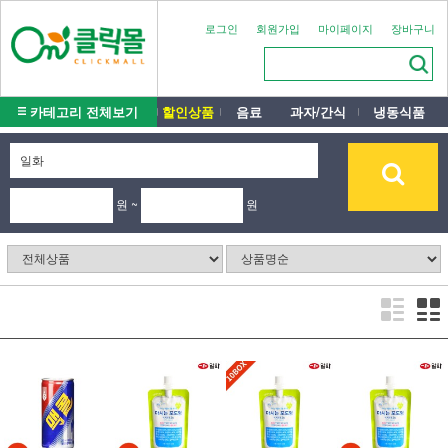
로그인
회원가입
마이페이지
장바구니
카테고리 전체보기
할인상품
음료
과자/간식
냉동식품
원 ~
원